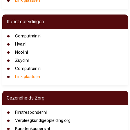
Link plaatsen
It / ict opleidingen
Computrain.nl
Hva.nl
Ncoi.nl
Zuyd.nl
Computrain.nl
Link plaatsen
Gezondheids Zorg
Firstresponder.nl
Verpleegkundigeopleiding.org
Kunstenkappers.nl