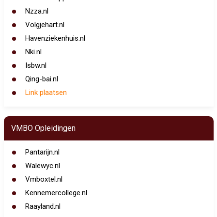
Nzza.nl
Volgjehart.nl
Havenziekenhuis.nl
Nki.nl
Isbw.nl
Qing-bai.nl
Link plaatsen
VMBO Opleidingen
Pantarijn.nl
Walewyc.nl
Vmboxtel.nl
Kennemercollege.nl
Raayland.nl