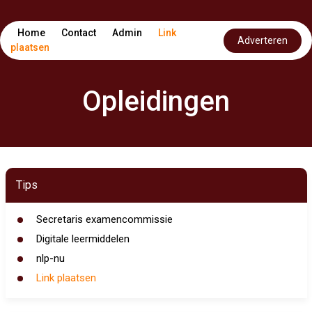
Home
Contact
Admin
Link
Adverteren
plaatsen
Opleidingen
Tips
Secretaris examencommissie
Digitale leermiddelen
nlp-nu
Link plaatsen